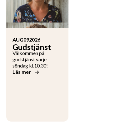
AUG
09
2026
Gudstjänst
Välkommen på
gudstjänst varje
söndag kl.10.30!
Läs mer