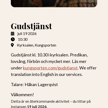
Gudstjänst
juli
19
2026
10:30
Kyrksalen, Kungsporten
Gudstjänst kl. 10.30 i kyrksalen. Predikan,
lovsång, förbön och mycket mer. Läs mer
under
kungsporten.com/gudstjanst
. We offer
translation into English in our services.
Talare: Håkan Lagerqvist
Välkommen!
Detta är en återkommande aktivitet – du tittar på
instansen
19 juli 2026
.