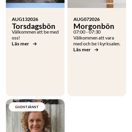
AUG
13
2026
AUG
07
2026
Torsdagsbön
Morgonbön
Välkommen att be med
07:00 - 07:30
oss!
Välkommen att vara
Läs mer
med och be i kyrksalen.
Läs mer
GUDSTJÄNST