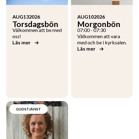
AUG
13
2026
AUG
10
2026
Torsdagsbön
Morgonbön
Välkommen att be med
07:00 - 07:30
oss!
Välkommen att vara
Läs mer
med och be i kyrksalen.
Läs mer
GUDSTJÄNST