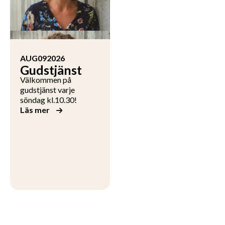
AUG
09
2026
Gudstjänst
Välkommen på
gudstjänst varje
söndag kl.10.30!
Läs mer