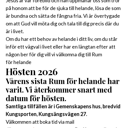
Jesus är vår förebild och han uppmanar oss som tror
på honom att be för de sjuka till helande, lösa de som
är bundna och sätta de fångna fria. Vi är övertygade
om att Gud vill möta dig och tala till dig precis där du
är i livet.
Om du har ett behov av helande i ditt liv, om du står
inför ett vägval i livet eller har en längtan efter att
någon ber för dig vill vi välkomna dig till Rum
för helande
Hösten 2026
Vårens sista Rum för helande har
varit. Vi återkommer snart med
datum för hösten.
Samtliga tillfällen är i Gemenskapens hus, bredvid
Kungsporten, Kungsängsvägen 27.
Välkommen att boka tid via mail