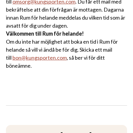
till
omsorg@kungsporten.com
. Du får ett mail med
bekräftelse att din förfrågan är mottagen. Dagarna
innan Rum för helande meddelas du vilken tid som är
avsatt för dig under dagen.
Välkommen till Rum för helande!
Om du inte har möjlighet att boka en tid i Rum för
helande så vill vi ändå be för dig. Skicka ett mail
till
bon@kungsporten.com
, så ber vi för ditt
böneämne.