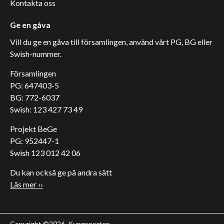
Kontakta oss
Ge en gåva
Vill du ge en gåva till församlingen, använd vårt PG, BG eller
Swish-nummer.
Församlingen
PG: 647403-5
BG: 772-6037
Swish: 123 427 73 49
Projekt BeGe
PG: 952447-1
Swish 123 012 42 06
Du kan också ge på andra sätt
Läs mer ››
Copyright ©2026. Kungsporten