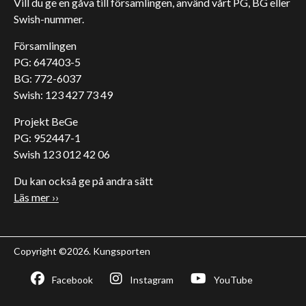
Vill du ge en gåva till församlingen, använd vårt PG, BG eller
Swish-nummer.
Församlingen
PG: 647403-5
BG: 772-6037
Swish: 123 427 73 49
Projekt BeGe
PG: 952447-1
Swish 123 012 42 06
Du kan också ge på andra sätt
Läs mer ››
Copyright ©2026. Kungsporten
Facebook
Instagram
YouTube