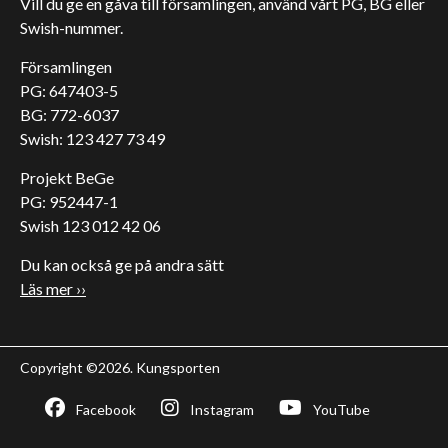
Vill du ge en gåva till församlingen, använd vårt PG, BG eller
Swish-nummer.
Församlingen
PG: 647403-5
BG: 772-6037
Swish: 123 427 73 49
Projekt BeGe
PG: 952447-1
Swish 123 012 42 06
Du kan också ge på andra sätt
Läs mer ››
Copyright ©2026. Kungsporten
Facebook
Instagram
YouTube