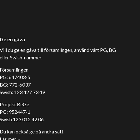
Ge en gåva
Vill du ge en gåva till församlingen, använd vårt PG, BG
eller Swish-nummer.
Församlingen
PG: 647403-5
BG: 772-6037
Swish: 123 427 73 49
Projekt BeGe
PG: 952447-1
Swish 123 012 42 06
Du kan också ge på andra sätt
Läs mer ››