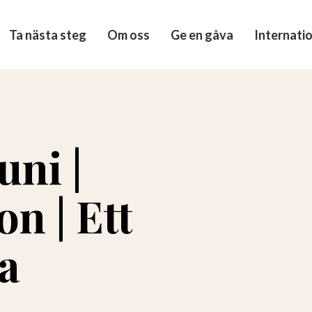
Ta nästa steg
Om oss
Ge en gåva
Internatio
uni |
n | Ett
ta