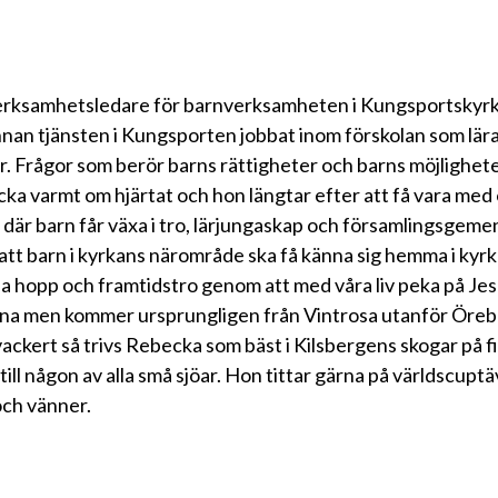
rksamhetsledare för barnverksamheten i Kungsportskyrka
innan tjänsten i Kungsporten jobbat inom förskolan som lä
r. Frågor som berör barns rättigheter och barns möjligheter
cka varmt om hjärtat och hon längtar efter att få vara med
n där barn får växa i tro, lärjungaskap och församlingsgeme
 barn i kyrkans närområde ska få känna sig hemma i kyrka
a hopp och framtidstro genom att med våra liv peka på Jes
na men kommer ursprungligen från Vintrosa utanför Öreb
vackert så trivs Rebecka som bäst i Kilsbergens skogar på 
till någon av alla små sjöar. Hon tittar gärna på världscuptä
och vänner.