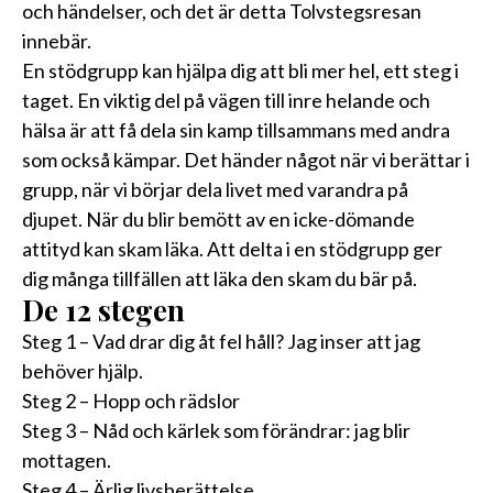
och händelser, och det är detta Tolvstegsresan
innebär.
En stödgrupp kan hjälpa dig att bli mer hel, ett steg i
taget. En viktig del på vägen till inre helande och
hälsa är att få dela sin kamp tillsammans med andra
som också kämpar. Det händer något när vi berättar i
grupp, när vi börjar dela livet med varandra på
djupet. När du blir bemött av en icke-dömande
attityd kan skam läka. Att delta i en stödgrupp ger
dig många tillfällen att läka den skam du bär på.
De 12 stegen
Steg 1 – Vad drar dig åt fel håll? Jag inser att jag
behöver hjälp.
Steg 2 – Hopp och rädslor
Steg 3 – Nåd och kärlek som förändrar: jag blir
mottagen.
Steg 4 – Ärlig livsberättelse.