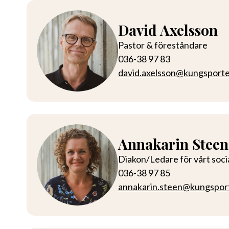
David Axelsson
Pastor & föreståndare
036-38 97 83
david.axelsson@kungsport
Annakarin Steen
Diakon/Ledare för vårt soci
036-38 97 85
annakarin.steen@kungspor