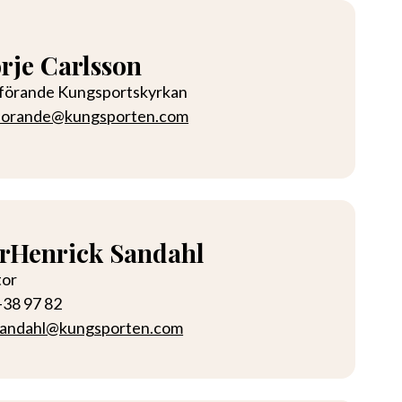
rje Carlsson
förande Kungsportskyrkan
forande@kungsporten.com
rHenrick Sandahl
tor
-38 97 82
sandahl@kungsporten.com