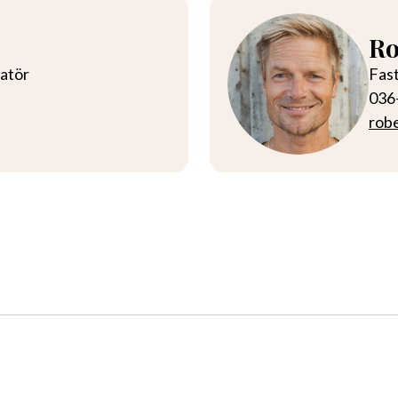
Ro
atör
Fas
036
rob