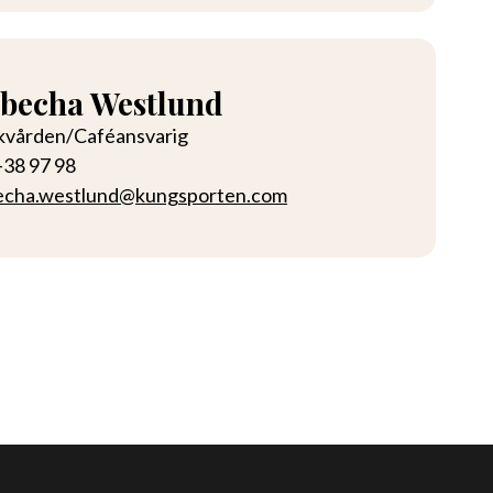
becha Westlund
skvården/Caféansvarig
-38 97 98
echa.westlund@kungsporten.com