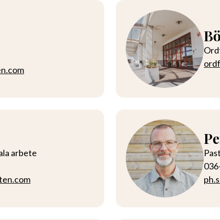
Bö
Ord
ord
en.com
Pe
ala arbete
Pas
036
ten.com
ph.