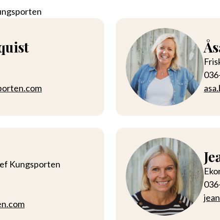
Kungsporten
quist
Ås
Fri
036
porten.com
asa
Je
ef Kungsporten
Eko
036
jea
en.com