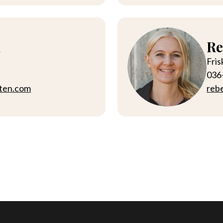
n
Re
Fri
036
ten.com
reb