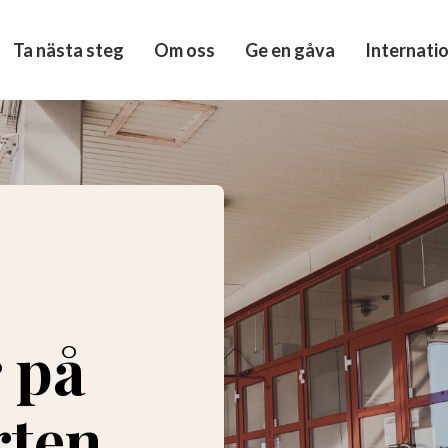
Ta nästa steg
Om oss
Ge en gåva
Internatio
 på
ten