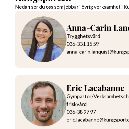
Nedan ser du oss som jobbar i övrig verksamhet i 
Anna-Carin Lan
Trygghetsvärd
036-331 15 59
anna-carin.lanquist@kungs
Eric Lacabanne
Gympastor/Verksamhetsch
friskvård
036-38 97 97
eric.lacabanne@kungsport