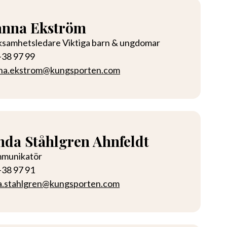
nna Ekström
ksamhetsledare Viktiga barn & ungdomar
-38 97 99
na.ekstrom@kungsporten.com
nda Ståhlgren Ahnfeldt
munikatör
-38 97 91
da.stahlgren@kungsporten.com