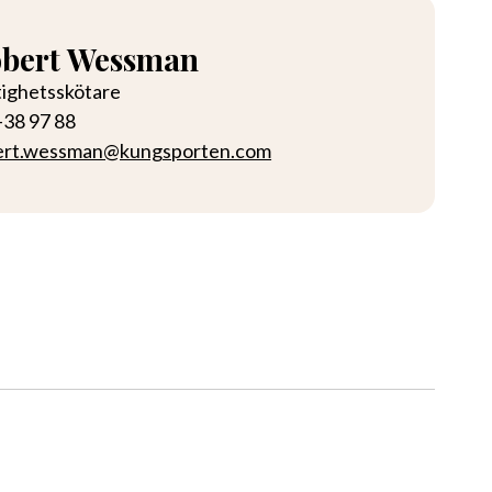
bert Wessman
tighetsskötare
-38 97 88
ert.wessman@kungsporten.com