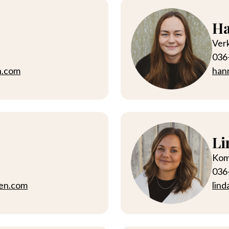
Ha
Ver
036
n.com
han
Li
Kom
036
ten.com
lin