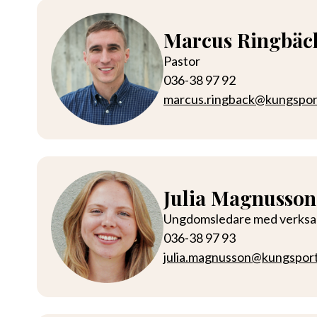
Marcus Ringbäc
Pastor
036-38 97 92
marcus.ringback@kungspo
Julia Magnusson
Ungdomsledare med verks
036-38 97 93
julia.magnusson@kungspor