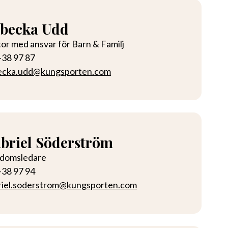
becka Udd
or med ansvar för Barn & Familj
-38 97 87
ecka.udd@kungsporten.com
briel Söderström
domsledare
-38 97 94
riel.soderstrom@kungsporten.com