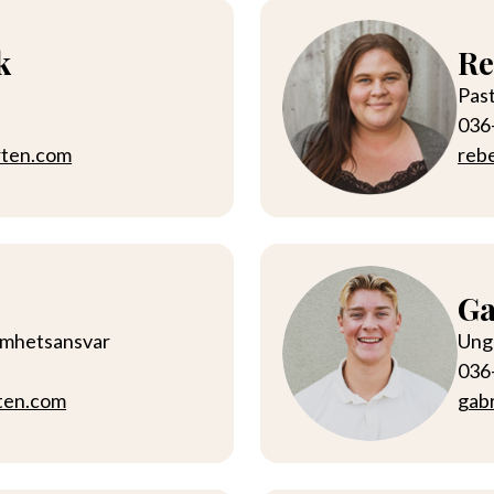
k
Re
Past
036
rten.com
reb
Ga
amhetsansvar
Ung
036
ten.com
gab