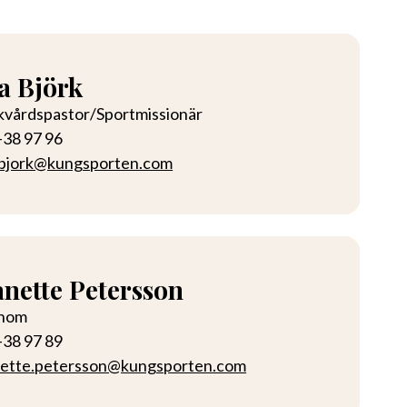
a Björk
skvårdspastor/Sportmissionär
-38 97 96
.bjork@kungsporten.com
anette Petersson
nom
-38 97 89
nette.petersson@kungsporten.com