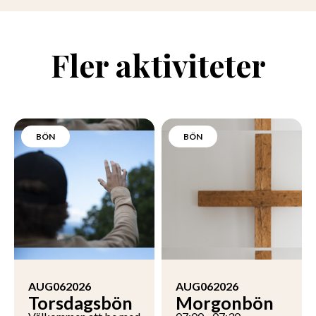
Fler aktiviteter
BÖN
BÖN
AUG
06
2026
AUG
06
2026
Torsdagsbön
Morgonbön