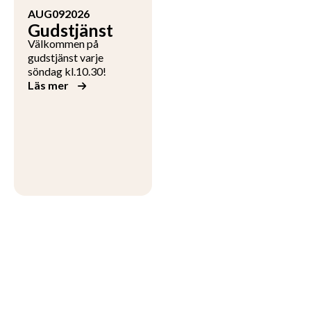
AUG
09
2026
Gudstjänst
Välkommen på
gudstjänst varje
söndag kl.10.30!
Läs mer