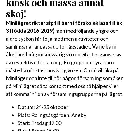
kiosk och massa annat
skoj!
Minilägret riktar sig till barn i förskoleklass till åk
3 (födda 2016-2019)
men medföljande yngre och
äldre syskon får följa med men aktiviteter och
samlingar är anpassade för lågstadiet.
Varje barn
åker med någon ansvarig vuxen
vilket organiseras
av respektive församling. En grupp om fyra barn
måste ha minst en ansvarig vuxen. Om ni vill åka på
Miniläger och inte tillhör någon församling som åker
på Minilägret så ta kontakt med oss så hjälper vi er
att komma in i en av församlingsgrupperna på lägret.
Datum: 24-25 oktober
Plats: Ralingsåsgården, Aneby
Start: Fredag 17.00
Slut: Lördag 15.00